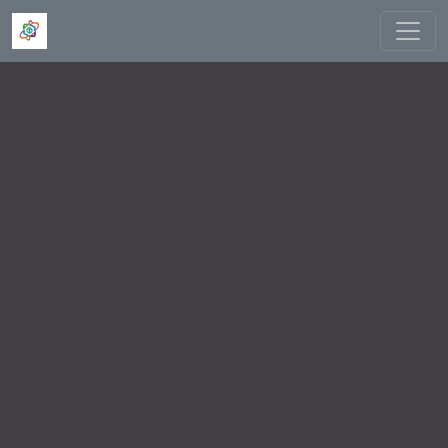
跳转到主要内容