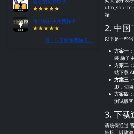
架大部分 梯子 应用
盗版的免费梯子
utm_sour
端。
逃出塔科夫免费梯子
2. 中
以下是一些当
进一步了解免费梯子。
方案一：
装 梯子
方案二：利
站下载 
方案三：使
ID，切换
方案四：通
测试版客
3. 下
请确保通过
链接，以防遭