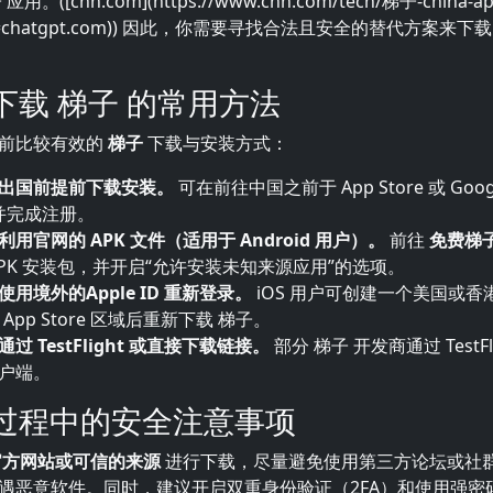
。([cnn.com](https://www.cnn.com/tech/梯子-china-app
ce=chatgpt.com)) 因此，你需要寻找合法且安全的替代方案来下载
国下载 梯子 的常用方法
前比较有效的
梯子
下载与安装方式：
出国前提前下载安装。
可在前往中国之前于 App Store 或 Googl
 并完成注册。
用官网的 APK 文件（适用于 Android 用户）。
前往
免费梯
APK 安装包，并开启“允许安装未知来源应用”的选项。
用境外的Apple ID 重新登录。
iOS 用户可创建一个美国或香港的
 App Store 区域后重新下载 梯子。
过 TestFlight 或直接下载链接。
部分 梯子 开发商通过 TestFli
户端。
载过程中的安全注意事项
官方网站或可信的来源
进行下载，尽量避免使用第三方论坛或社
遇恶意软件。同时，建议开启双重身份验证（2FA）和使用强密