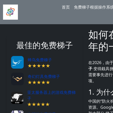
跳转到主要内容
Main navigation
首页
免费梯子根据操作系
如何在
年的
最佳的免费梯子
蜂鸟免费梯子
在2026，
子
变得颇具挑战
需要事先进行
奇幻灯具免费梯子
项。
1. 为
亚太服务器上的游戏免费梯
子
中国的“防火
资源。Googl